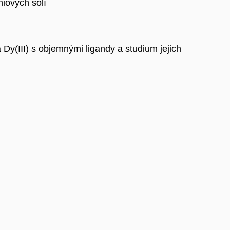
niových solí
Dy(III) s objemnými ligandy a studium jejich