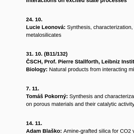
interactions on excited state processes
24. 10.
Lucie Leonová:
Synthesis, characterization, 
metalosilicates
31. 10. (B11/132)
ČSCH, Prof. Pierre Stallforth, Leibniz Inst
Biology:
Natural products from interacting 
7. 11.
Tomáš Pokorný:
Synthesis and characterizat
on porous materials and their catalytic activit
14. 11.
Adam Blaško:
Amine-grafted silica for CO2 v