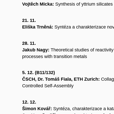
Vojtěch Micka:
Synthesis of yttrium silicates 
21. 11.
Eliška Trněná:
Syntéza a charakterizace no
28. 11.
Jakub Nagy:
Theoretical studies of reactivity
processes with transition metals
5. 12. (B11/132)
ČSCH, Dr. Tomáš Fiala, ETH Zurich
:
Collag
Controlled Self-Assembly
12. 12.
Šimon Kovář:
Syntéza, charakterizace a kata