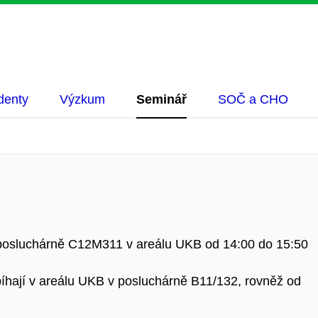
denty
Výzkum
Seminář
SOČ a CHO
 posluchárně C12M311 v areálu UKB od 14:00 do 15:50
bíhají v areálu UKB v posluchárně B11/132, rovněž od